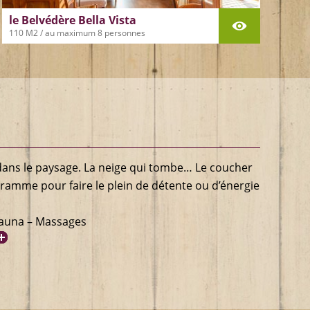
le Belvédère Bella Vista
110 M2 / au maximum 8 personnes
Quand on est dans ce logis, on flirte
avec le ciel, on tutoie les étoiles, les
montagnes, la rivière. Le pignon est
entièrement vitré, alors bien qu’à
l’intérieur,on vit dehors. Un décor
original et des volumes qui respirent.
Tarifs le bella vista en détail
dans le paysage. La neige qui tombe… Le coucher
gramme pour faire le plein de détente ou d’énergie
Sauna – Massages