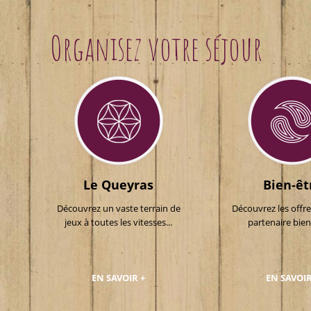
Organisez votre séjour
Le Queyras
Bien-êt
Découvrez un vaste terrain de
Découvrez les offr
jeux à toutes les vitesses...
partenaire bien-
EN SAVOIR +
EN SAVOIR