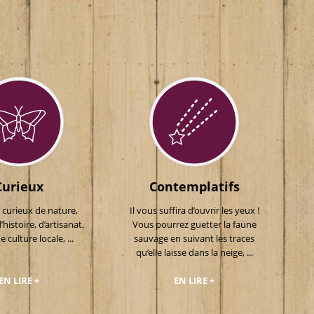
Curieux
Contemplatifs
 curieux de nature,
Il vous suffira d’ouvrir les yeux !
histoire, d’artisanat,
Vous pourrez guetter la faune
e culture locale, ...
sauvage en suivant les traces
qu’elle laisse dans la neige, ...
EN LIRE +
EN LIRE +