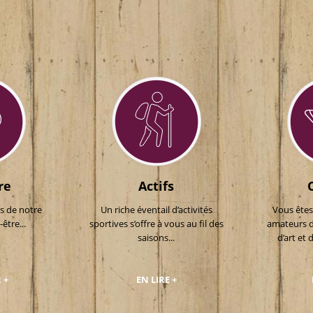
re
Actifs
es de notre
Un riche éventail d’activités
Vous êtes
être...
sportives s’offre à vous au fil des
amateurs d’
saisons...
d’art et d
 +
EN LIRE +