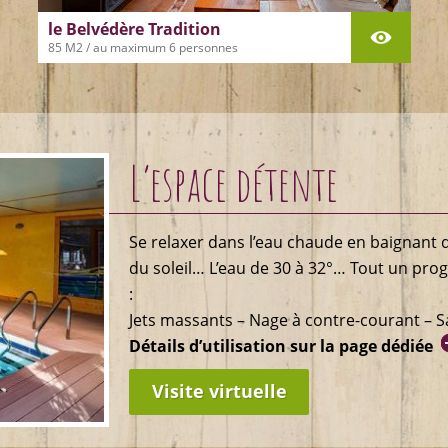
le Belvédère Tradition
85 M2 / au maximum 6 personnes
Dans ce logis, on perçoit la longue
histoire des lieux, c’est la partie
habitable la plus ancienne. Au XIXéme
siècle, le salon voûté était la cuisine
d’été, la chambre Sud-Ouest était la
chambre d’été. Par la salle à manger,
passaient les vaches qui rentraient à
L’espace détente
[…]
Se relaxer dans l’eau chaude en baignant 
du soleil… L’eau de 30 à 32°… Tout un pro
:
Jets massants – Nage à contre-courant – 
Détails d’utilisation sur la page dédiée
Visite virtuelle