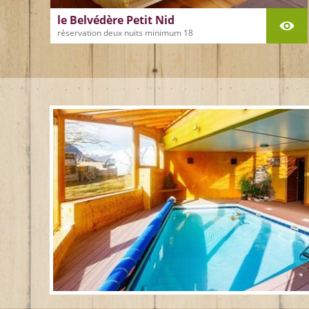
le Belvédère Petit Nid
réservation deux nuits minimum 18
M2 / au maximum 2 personnes
Dans le Petit Nid, on se sent bien au
chaud, baignés par le paysage et la
lumière de l’extérieur qui entrent
abondamment . La grande terrasse
ouvre sur un panorama à couper le
souffle dont on profite à loisirs, du petit
[…]