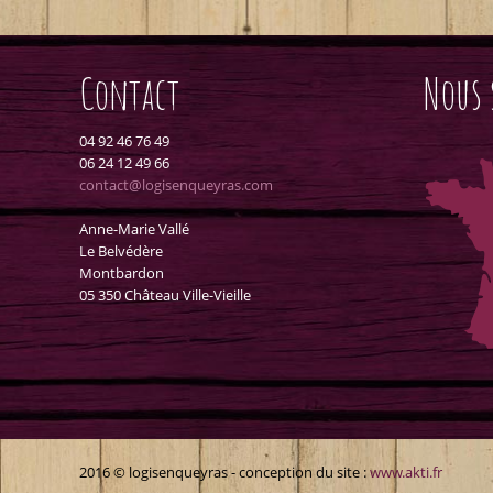
Contact
Nous 
04 92 46 76 49
06 24 12 49 66
contact@logisenqueyras.com
Anne-Marie Vallé
Le Belvédère
Montbardon
05 350 Château Ville-Vieille
2016 © logisenqueyras - conception du site :
www.akti.fr