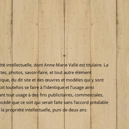
té intellectuelle, dont Anne-Marie Vallé est titulaire. La
es, photos, savoir-faire, et tout autre élément
ique, du dit site et des œuvres et modèles qui y sont
toutefois se faire à l’identique et l’usage ainsi
uant tout usage à des fins publicitaires, commerciales,
cédé que ce soit qui serait faite sans l’accord préalable
la propriété intellectuelle, puni de deux ans