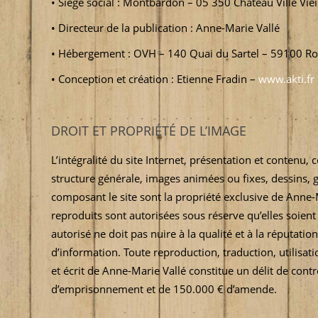
• Siège social : Montbardon – 05 350 Château Ville Viei
• Directeur de la publication : Anne-Marie Vallé
• Hébergement : OVH – 140 Quai du Sartel – 59100 R
• Conception et création : Etienne Fradin –
www.akti.fr
DROIT ET PROPRIÉTÉ DE L’IMAGE
L’intégralité du site Internet, présentation et contenu, 
structure générale, images animées ou fixes, dessins, g
composant le site sont la propriété exclusive de Anne-
reproduits sont autorisées sous réserve qu’elles soient 
autorisé ne doit pas nuire à la qualité et à la réputati
d’information. Toute reproduction, traduction, utilisati
et écrit de Anne-Marie Vallé constitue un délit de contr
d’emprisonnement et de 150.000 € d’amende.