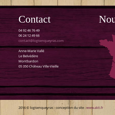
Contact
Nou
04 92 46 76 49
06 24 12 49 66
contact@logisenqueyras.com
Anne-Marie Vallé
Le Belvédère
Montbardon
05 350 Château Ville-Vieille
2016 © logisenqueyras - conception du site :
www.akti.fr