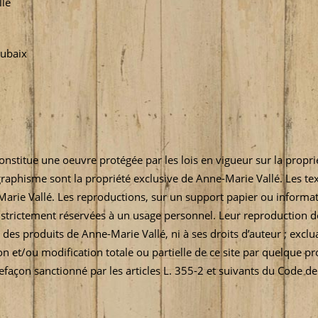
lle
oubaix
constitue une oeuvre protégée par les lois en vigueur sur la proprié
raphisme sont la propriété exclusive de Anne-Marie Vallé. Les text
Marie Vallé. Les reproductions, sur un support papier ou informat
strictement réservées à un usage personnel. Leur reproduction doit 
on des produits de Anne-Marie Vallé, ni à ses droits d’auteur ; excl
on et/ou modification totale ou partielle de ce site par quelque pro
efaçon sanctionné par les articles L. 355-2 et suivants du Code de 